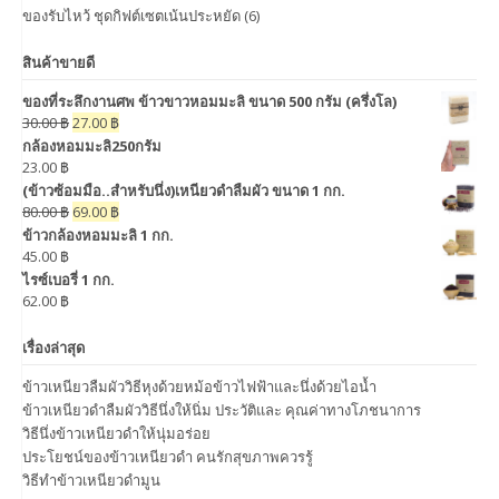
ของรับไหว้ ชุดกิฟต์เซตเน้นประหยัด
(6)
สินค้าขายดี
ของที่ระลึกงานศพ ข้าวขาวหอมมะลิ ขนาด 500 กรัม (ครึ่งโล)
30.00
฿
27.00
฿
กล้องหอมมะลิ250กรัม
23.00
฿
(ข้าวซ้อมมือ..สำหรับนึ่ง)เหนียวดำลืมผัว ขนาด 1 กก.
80.00
฿
69.00
฿
ข้าวกล้องหอมมะลิ 1 กก.
45.00
฿
ไรซ์เบอรี่ 1 กก.
62.00
฿
เรื่องล่าสุด
ข้าวเหนียวลืมผัววิธีหุงด้วยหม้อข้าวไฟฟ้าและนึ่งด้วยไอน้ำ
ข้าวเหนียวดำลืมผัววิธีนึ่งให้นิ่ม ประวัติและ คุณค่าทางโภชนาการ
วิธีนึ่งข้าวเหนียวดำให้นุ่มอร่อย
ประโยชน์ของข้าวเหนียวดำ คนรักสุขภาพควรรู้
วิธีทำข้าวเหนียวดำมูน