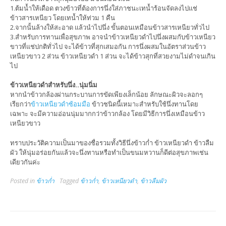
1.ต้มน้ำให้เดือด ตวงข้าวที่ต้องการนึ่งใส่ภาชนะเทน้ำร้อนจัดลงไปแช่
ข้าวสารเหนียว โดยเทน้ำให้ท่วม 1 คืน
2.จากนั้นล้างให้สะอาด แล้วนำไปนึ่ง ขั้นตอนเหมือนข้าวสารเหนียวทั่วไป
3.สำหรับการทานเพื่อสุขภาพ อาจนำข้าวเหนียวดำไปนึ่งผสมกับข้าวเหนียว
ขาวที่แช่ปกติทั่วไป จะได้ข้าวที่สุกเสมอกัน การนึ่งผสมในอัตราส่วนข้าว
เหนียวขาว 2 ส่วน ข้าวเหนียวดำ 1 ส่วน จะได้ข้าวสุกที่สวยงามไม่ดำจนเกิน
ไป
ข้าวเหนียวดำสำหรับนึ่ง..นุ่มนิ่ม
หากนำข้าวกล้องผ่านกระบานการขัดเพียงเล็กน้อย ลักษณะผิวจะลอกๆ
เรียกว่า
ข้าวเหนียวดำซ้อมมือ
ข้าวชนิดนี้เหมาะสำหรับใช้นึ่งทานโดย
เฉพาะ จะมีความอ่อนนุ่มมากกว่าข้าวกล้อง โดยมีวิธีการนึ่งเหมือนข้าว
เหนียวขาว
ทราบประวัติความเป็นมาของชื่อรวมทั้งวิธีนึ่งข้าวก่ำ ข้าวเหนียวดำ ข้าวลืม
ผัว ให้นุ่มอร่อยกันแล้วจะนึ่งทานหรือทำเป็นขนมหวานก็ดีต่อสุขภาพเช่น
เดียวกันค่ะ
Posted in
ข้าวก่ำ
Tagged
ข้าวก่ำ
,
ข้าวเหนียวดำ
,
ข้าวลืมผัว