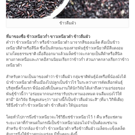
ข้าวลืมผัว
ที่มาของชื่อ ข้าวเหนียวก่ำ ขาวเหนียวดำ ข้าวลืมผัว
คำว่า ข้าวเหนียวก่ำ หรือข้าวเหนียวดำ มาจากสีของเมล็ด คือเป็นข้าว
เหนียวสีดำหรือสีนิล ซึ่งเป็นลักษณะของสายพันธุ์ข้าวเหนียวที่มีสีแดงอม
ม่วงโดยธรรมชาติ เมื่อสีออกมาแล้วเมล็ดข้าวจะกลายเป็นสีดำหรือสีนิล
ทางภาคเหนือและภาคอีสานนิยมเรียกว่าข้าวก่ำ ส่วนภาคกลางเรียกว่าข้าว
เหนียวดำ
สำหรับความเป็นมาของคำว่า ข้าวลืมผัว กลุ่มชาติพันธุ์ม้งหรือพี่น้องม้งได้
นำข้าวเหนียวดำพื้นเมืองไปปลูกเป็นข้าวไร่ ในระหว่างการคัดเลือกพันธุ์
บริสุทธิ์ครั้งแรก พี่น้องม้งที่เป็นคนงานให้นักวิจัยได้เล่าถึงความอร่อยของ
พันธุ์ข้าวนี้ว่า “อร่อยมากจนภรรยารับประทานเองหมด จนลืมแบ่งไว้ให้
สามี” นักวิจัย จึงพูดเล่นๆว่า “อย่างนี้ก็เป็นข้าวลืมผัวน่ะสิ” (ที่มา.วิกิพีเดีย)
วิธีนึ่งข้าวก่ำ ข้าวเหนียวดำ ข้าวลืมผัว ให้นุ่มอร่อย
โดยทั่วไปการนึ่งข้าวเหนียวจะใช้วิธีแช่ข้าวเหนียวไว้ 1 คืน หรือแช่ตาม
ระยะเวลาที่กำหนดในกรณีเป็นข้าวเหนียวอ่อนไม่จำเป็นต้องแช่นาน
สำหรับ ข้าวกล้อง ข้าวก่ำ ข้าวเหนียวดำ หรือข้าวลืมผัว เมล็ดจะแข็งเคล็ด
ลับการนึ่งให้ข้าวสุกนุ่มอร่อย มีขั้นตอน ดังนี้