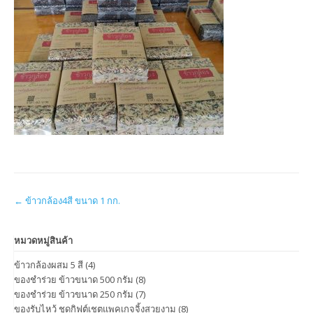
Post
←
ข้าวกล้อง4สี ขนาด 1 กก.
navigation
หมวดหมู่สินค้า
ข้าวกล้องผสม 5 สี
(4)
ของชำร่วย ข้าวขนาด 500 กรัม
(8)
ของชำร่วย ข้าวขนาด 250 กรัม
(7)
ของรับไหว้ ชุดกิฟต์เชตแพคเกจจิ้งสวยงาม
(8)