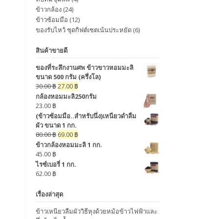
ข้าวกล้อง
(24)
ข้าวซ้อมมือ
(12)
ของรับไหว้ ชุดกิฟต์เซตเน้นประหยัด
(6)
สินค้าขายดี
ของที่ระลึกงานศพ ข้าวขาวหอมมะลิ
ขนาด 500 กรัม (ครึ่งโล)
30.00
฿
27.00
฿
กล้องหอมมะลิ250กรัม
23.00
฿
(ข้าวซ้อมมือ..สำหรับนึ่ง)เหนียวดำลืม
ผัว ขนาด 1 กก.
80.00
฿
69.00
฿
ข้าวกล้องหอมมะลิ 1 กก.
45.00
฿
ไรซ์เบอรี่ 1 กก.
62.00
฿
เรื่องล่าสุด
ข้าวเหนียวลืมผัววิธีหุงด้วยหม้อข้าวไฟฟ้าและ