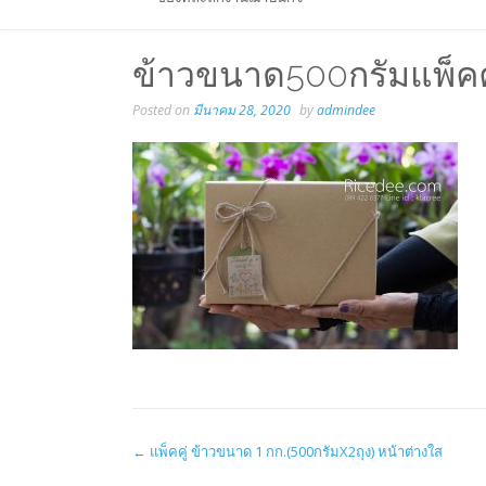
ข้าวขนาด500กรัมแพ็คคู
Posted on
มีนาคม 28, 2020
by
admindee
Post
←
แพ็คคู่ ข้าวขนาด 1 กก.(500กรัมX2ถุง) หน้าต่างใส