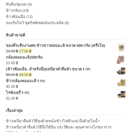
ทับทิมชุมแพ
(4)
ข้าวกล้อง
(24)
ข้าวซ้อมมือ
(12)
ของรับไหว้ ชุดกิฟต์เซตเน้นประหยัด
(6)
สินค้าขายดี
ของที่ระลึกงานศพ ข้าวขาวหอมมะลิ ขนาด 500 กรัม (ครึ่งโล)
30.00
฿
27.00
฿
กล้องหอมมะลิ250กรัม
23.00
฿
(ข้าวซ้อมมือ..สำหรับนึ่ง)เหนียวดำลืมผัว ขนาด 1 กก.
80.00
฿
69.00
฿
ข้าวกล้องหอมมะลิ 1 กก.
45.00
฿
ไรซ์เบอรี่ 1 กก.
62.00
฿
เรื่องล่าสุด
ข้าวเหนียวลืมผัววิธีหุงด้วยหม้อข้าวไฟฟ้าและนึ่งด้วยไอน้ำ
ข้าวเหนียวดำลืมผัววิธีนึ่งให้นิ่ม ประวัติและ คุณค่าทางโภชนาการ