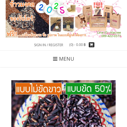
(0) -
0.00
฿
SIGN IN / REGISTER
MENU