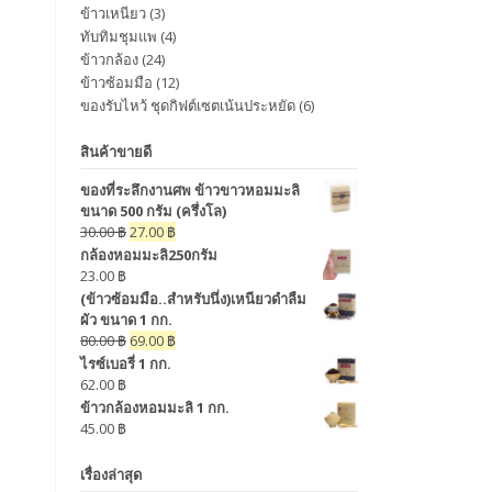
ข้าวเหนียว
(3)
ทับทิมชุมแพ
(4)
ข้าวกล้อง
(24)
ข้าวซ้อมมือ
(12)
ของรับไหว้ ชุดกิฟต์เซตเน้นประหยัด
(6)
สินค้าขายดี
ของที่ระลึกงานศพ ข้าวขาวหอมมะลิ
ขนาด 500 กรัม (ครึ่งโล)
30.00
฿
27.00
฿
กล้องหอมมะลิ250กรัม
23.00
฿
(ข้าวซ้อมมือ..สำหรับนึ่ง)เหนียวดำลืม
ผัว ขนาด 1 กก.
80.00
฿
69.00
฿
ไรซ์เบอรี่ 1 กก.
62.00
฿
ข้าวกล้องหอมมะลิ 1 กก.
45.00
฿
เรื่องล่าสุด