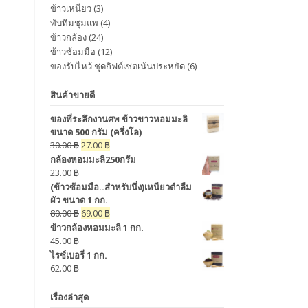
ข้าวเหนียว
(3)
ทับทิมชุมแพ
(4)
ข้าวกล้อง
(24)
ข้าวซ้อมมือ
(12)
ของรับไหว้ ชุดกิฟต์เซตเน้นประหยัด
(6)
สินค้าขายดี
ของที่ระลึกงานศพ ข้าวขาวหอมมะลิ
ขนาด 500 กรัม (ครึ่งโล)
30.00
฿
27.00
฿
กล้องหอมมะลิ250กรัม
23.00
฿
(ข้าวซ้อมมือ..สำหรับนึ่ง)เหนียวดำลืม
ผัว ขนาด 1 กก.
80.00
฿
69.00
฿
ข้าวกล้องหอมมะลิ 1 กก.
45.00
฿
ไรซ์เบอรี่ 1 กก.
62.00
฿
เรื่องล่าสุด