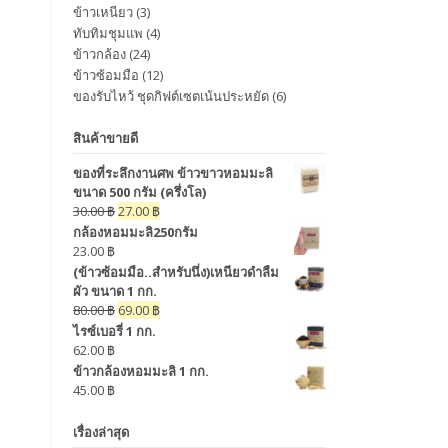
ข้าวเหนียว
(3)
ทับทิมชุมแพ
(4)
ข้าวกล้อง
(24)
ข้าวซ้อมมือ
(12)
ของรับไหว้ ชุดกิฟต์เซตเน้นประหยัด
(6)
สินค้าขายดี
ของที่ระลึกงานศพ ข้าวขาวหอมมะลิ
ขนาด 500 กรัม (ครึ่งโล)
30.00
฿
27.00
฿
กล้องหอมมะลิ250กรัม
23.00
฿
(ข้าวซ้อมมือ..สำหรับนึ่ง)เหนียวดำลืม
ผัว ขนาด 1 กก.
80.00
฿
69.00
฿
ไรซ์เบอรี่ 1 กก.
62.00
฿
ข้าวกล้องหอมมะลิ 1 กก.
45.00
฿
เรื่องล่าสุด