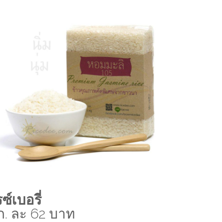
ซ์เบอรี่
ก. ละ 62 บาท