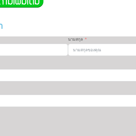
า
นามสกุล