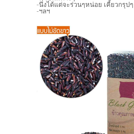
-นึ่งได้แต่จะร่วนๆหน่อย เคี้ยวกรุปๆ
-ฯลฯ