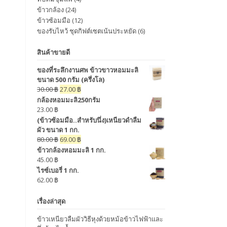
ข้าวกล้อง
(24)
ข้าวซ้อมมือ
(12)
ของรับไหว้ ชุดกิฟต์เซตเน้นประหยัด
(6)
สินค้าขายดี
ของที่ระลึกงานศพ ข้าวขาวหอมมะลิ
ขนาด 500 กรัม (ครึ่งโล)
30.00
฿
27.00
฿
กล้องหอมมะลิ250กรัม
23.00
฿
(ข้าวซ้อมมือ..สำหรับนึ่ง)เหนียวดำลืม
ผัว ขนาด 1 กก.
80.00
฿
69.00
฿
ข้าวกล้องหอมมะลิ 1 กก.
45.00
฿
ไรซ์เบอรี่ 1 กก.
62.00
฿
เรื่องล่าสุด
ข้าวเหนียวลืมผัววิธีหุงด้วยหม้อข้าวไฟฟ้าและ